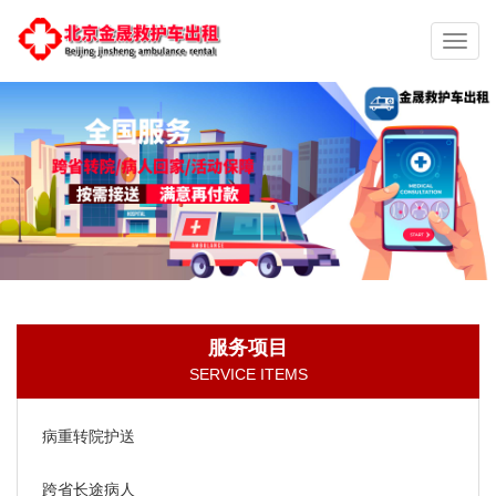
切
换
导
航
服务项目
SERVICE ITEMS
病重转院护送
跨省长途病人