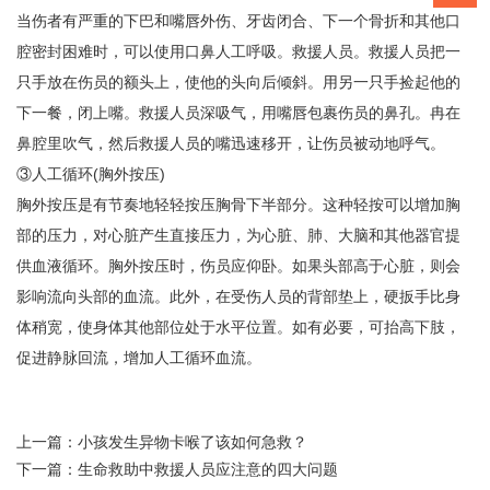
当伤者有严重的下巴和嘴唇外伤、牙齿闭合、下一个骨折和其他口
腔密封困难时，可以使用口鼻人工呼吸。救援人员。救援人员把一
只手放在伤员的额头上，使他的头向后倾斜。用另一只手捡起他的
下一餐，闭上嘴。救援人员深吸气，用嘴唇包裹伤员的鼻孔。冉在
鼻腔里吹气，然后救援人员的嘴迅速移开，让伤员被动地呼气。
③人工循环(胸外按压)
胸外按压是有节奏地轻轻按压胸骨下半部分。这种轻按可以增加胸
部的压力，对心脏产生直接压力，为心脏、肺、大脑和其他器官提
供血液循环。胸外按压时，伤员应仰卧。如果头部高于心脏，则会
影响流向头部的血流。此外，在受伤人员的背部垫上，硬扳手比身
体稍宽，使身体其他部位处于水平位置。如有必要，可抬高下肢，
促进静脉回流，增加人工循环血流。
上一篇：
小孩发生异物卡喉了该如何急救？
下一篇：
生命救助中救援人员应注意的四大问题