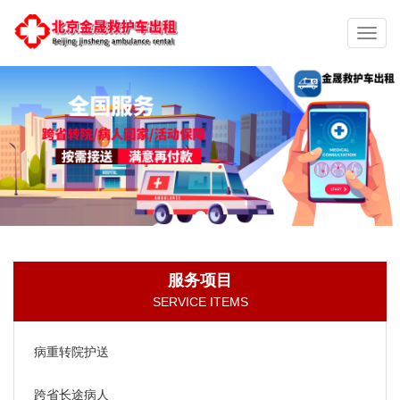
切
换
导
航
服务项目
SERVICE ITEMS
病重转院护送
跨省长途病人