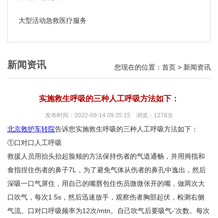
大型活动急救医疗服务
新闻资讯
您现在的位置：
首页
>
新闻资讯
实施救生呼吸的三种人工呼吸方法如下：
发布时间：2022-09-14 09:35:15 浏览：1278次
北京救护车转院
告诉您实施救生呼吸的三种人工呼吸方法如下：
①口对口人工呼吸
救援人员用抬头抬起脸颊的方法保持伤者的气道通畅，并用拇指和
食指捏住伤者的鼻子7L，为了避免气体从伤者的鼻孔中逸出，然后
深吸一口气屏住，用自己的嘴唇包住伤员微微张开的嘴，做两次大
口吹气，每次1.5s，然后迅速放手，观察伤者胸部起伏，检测右侧
气流。口对口呼吸频率为12次/mtn。自己吹气后要吸气-‘次数。每次