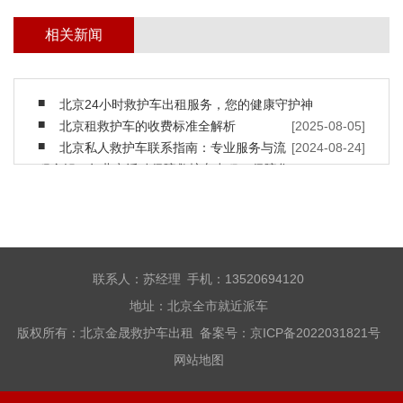
相关新闻
北京24小时救护车出租服务，您的健康守护神
北京租救护车的收费标准全解析
[2025-08-05]
北京私人救护车联系指南：专业服务与流
[2024-08-24]
程全解
2023年北京活动保障救护车出租，保障您
[2024-08-24]
的安全
北京救护车出租，随时保障您的安全
[2023-10-25]
北京救护车出租转运收费
[2023-10-11]
北京私人长途救护车出租
[2023-07-07]
北京长途救护车租赁公司
[2023-06-07]
救护车与私家车在哪些地方不同
[2023-06-01]
联系人：苏经理 手机：13520694120
救护车防火的方法及注意事项
[2022-12-17]
地址：北京全市就近派车
什么是负压救护车？
[2022-12-17]
版权所有：北京金晟救护车出租 备案号：
京ICP备2022031821号
现代救护车有什么特点?
[2022-12-09]
网站地图
胸外按压和徒手心肺复苏的区别
[2022-12-09]
骨盆骨折的医治
[2022-12-07]