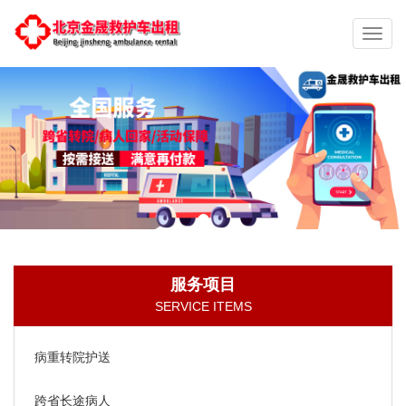
切
换
导
航
服务项目
SERVICE ITEMS
病重转院护送
跨省长途病人