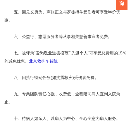
五、因见义勇为、声张正义与歹徒搏斗受伤者可享受半价优
惠。
六、公益行、志愿服务者等从事相关慈善事宜者免费。
七、被评为“爱岗敬业道德模范”“先进个人”可享受总费用的15％
的减免优惠。
北京救护车转院
八、因执行特别任务(如抗震救灾)受伤者免费。
九、专業团队责任心强，收费低，全程陪同病人直到入院为
止。
十、待病人如亲人、以病人为中心、全心全意为病人服务。