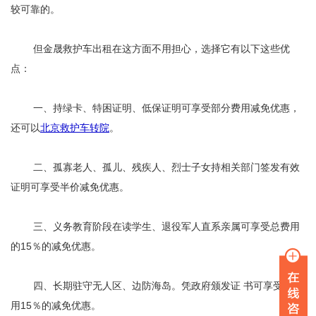
较可靠的。
但金晟救护车出租在这方面不用担心，选择它有以下这些优
点：
一、持绿卡、特困证明、低保证明可享受部分费用减免优惠，
还可以
北京救护车转院
。
二、孤寡老人、孤儿、残疾人、烈士子女持相关部门签发有效
证明可享受半价减免优惠。
三、义务教育阶段在读学生、退役军人直系亲属可享受总费用
的15％的减免优惠。
四、长期驻守无人区、边防海岛。凭政府颁发证 书可享受总费
用15％的减免优惠。