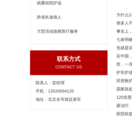
病重转院护送
为什么1
跨省长途病人
很多人
大型活动急救医疗服务
事实上
七条明
也就是
在中国
联系方式
而，一
CONTACT US
护车护
民营救
联系人：苏经理
国家鼓
手机：13520694120
120
地址：北京全市就近派车
庭治疗
医院前