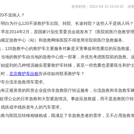
发布时间：2022-04-15 16:03:42 浏
20不送病人？
不明白为什么120不派救护车出院、转院、长途转院？这些人不是病人吗？
，早在2014年2月，原国家计划生育委员会就发布了《医院前医疗急救管
确规定急救中心（站）和急救网络医院不得使用非院前医疗急救服务。
说，120急救中心的救护车主要服务对象是灾害事故和危重症的应急救援。
，当地的救护车由当地的急救中心统一部署，并优先考虑医院前的急救。
开始提到的几种情况确实需要救护车转移，甚至一些危重也需要医生和护
送时，
北京救护车出租
告诉你如何联系救护车？
护车分流非急救用车需求。
励有正规资质的民营企业提供非急救医疗转运服务，分流急救和非急救车
负责处理公众的日常急救和大型紧急情况。事故应急救援，而不是急救医疗
、残疾或半残疾老年人的汽车需求。
急救与医院后转移相辅相成，既满足了非急救患者的需求，又不占用急救