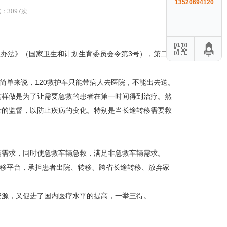
13520694120
览：3097次
理办法》（国家卫生和计划生育委员会令第3号），第二十
简单来说，120救护车只能带病人去医院，不能出去送。
这样做是为了让需要急救的患者在第一时间得到治疗。然
士的监督，以防止疾病的变化。特别是当长途转移需要救
辆需求，同时使急救车辆急救，满足非急救车辆需求。
转移平台，承担患者出院、转移、跨省长途转移、放弃家
资源，又促进了国内医疗水平的提高，一举三得。