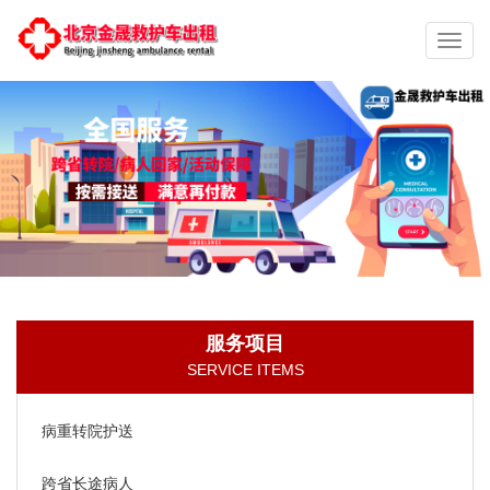
切
换
导
航
服务项目
SERVICE ITEMS
病重转院护送
跨省长途病人