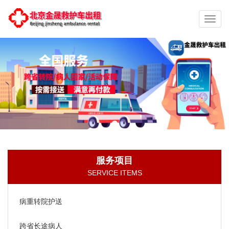
切
换
导
航
服务项目
SERVICE ITEMS
病重转院护送
跨省长途病人