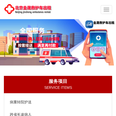
切
换
导
航
服务项目
SERVICE ITEMS
病重转院护送
跨省长途病人