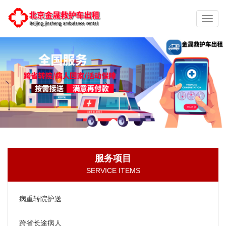
切
换
导
航
服务项目
SERVICE ITEMS
病重转院护送
跨省长途病人